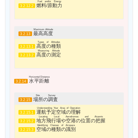
Fuel and/or Energy
燃料/原動力
3.2.12.2
Maximum Altitude
最高高度
3.2.13
Types of Altitudes
高度の種類
3.2.13.1
Measuring Altitude
高度の測定
3.2.13.2
Horizontal Distance
水平距離
3.2.14
Site Survey
場所の調査
3.2.15
Understanding Your Area of Operation
運航予定空域の理解
3.2.15.1
Locating Local Aerodromes and Airports
地方飛行場や空港の位置の把握
3.2.15.2
Identifying Classes of Airspace
空域の種類の識別
3.2.15.3