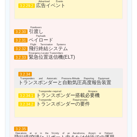
Advertised Events
広告イベント
3.2.29.2
Handovers
引渡し
3.2.30
Payloads
ペイロード
3.2.31
Flight Termination Systems
飛行終結システム
3.2.32
Emergency Locator Transmitters
緊急位置送信機
(ELT)
3.2.33
3.2.34
Transponders and Automatic Pressure-Altitude Reporting Equipment
トランスポンダーと自動気圧高度報告装置
Transponder-required Airspace
トランスポンダー搭載必要機
3.2.34.1
Transponder Requirements
トランスポンダーの要件
3.2.34.2
3.2.35
Operations at or in the Vicinity of an Aerodrome, Airport, or Heliport