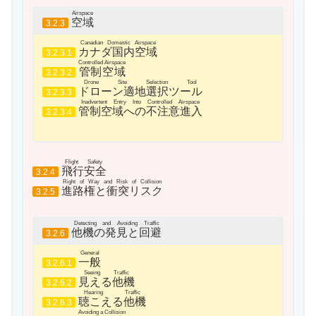
Airspace
空域
3.2.3
Canadian Domestic Airspace
カナダ国内空域
3.2.3.1
Controlled Airspace
管制空域
3.2.3.2
Drone Site Selection Tool
ドローン適地選択ツール
3.2.3.3
Inadvertent Entry Into Controlled Airspace
管制空域への不注意進入
3.2.3.4
Flight Safety
飛行安全
3.2.4
Right of Way and Risk of Collision
進路権と衝突リスク
3.2.5
Detecting and Avoiding Traffic
他機の発見と回避
3.2.6
General
一般
3.2.6.1
Seeing Traffic
見える他機
3.2.6.2
Hearing Traffic
聴こえる他機
3.2.6.3
Avoiding a Collision