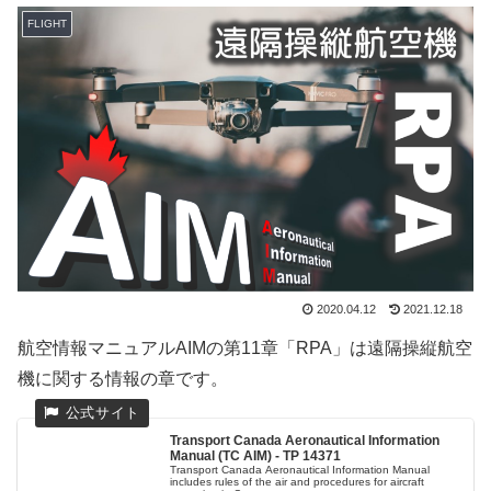
FLIGHT
2020.04.12
2021.12.18
航空情報マニュアルAIMの第11章「RPA」は遠隔操縦航空
機に関する情報の章です。
Transport Canada Aeronautical Information
Manual (TC AIM) - TP 14371
Transport Canada Aeronautical Information Manual
includes rules of the air and procedures for aircraft