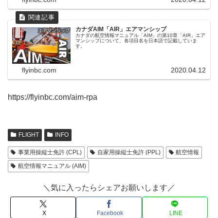
カナダAIM「AIR」エアマンシップ
カナダの航空情報マニュアル「AIM」の第10章「AIR」エア
マンシップについて、各項目名を日本語で記載していま
す。
flyinbc.com
2020.04.12
https://flyinbc.com/aim-rpa
FLIGHT
INFO
事業用操縦士免許 (CPL)
自家用操縦士免許 (PPL)
航空情報
航空情報マニュアル (AIM)
＼気に入ったらシェアお願いします／
X
Facebook
LINE