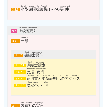
Small Remote Pilot Aircraft
Requirement
小型遠隔操縦機
(sRPA)
要件
3.3.3
Advanced Operations
上級運用法
3.4
General
一般
3.4.1
Pilot Requirements
操縦士要件
3.4.2
Pilot Certificate
操縦士認定
3.4.2.1
Recency Requirements
更新要件
3.4.2.2
Access to Certificate and Proof of Currency
証明書と更新証明へのアクセス
3.4.2.3
Examination Rules
検定のルール
3.4.2.4
Manufacturer Declaration
製造社の宣言
3.4.3