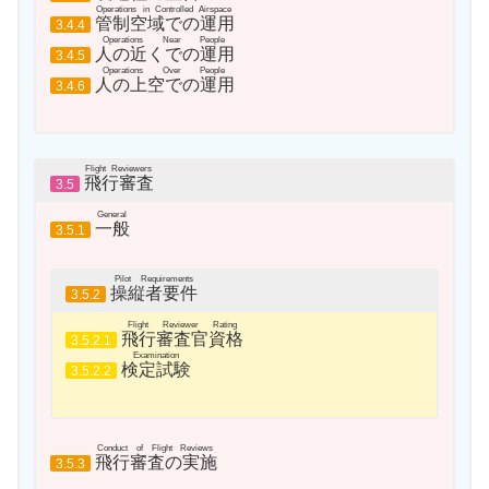
Operations in Controlled Airspace
管制空域での運用
3.4.4
Operations Near People
人の近くでの運用
3.4.5
Operations Over People
人の上空での運用
3.4.6
Flight Reviewers
飛行審査
3.5
General
一般
3.5.1
Pilot Requirements
操縦者要件
3.5.2
Flight Reviewer Rating
飛行審査官資格
3.5.2.1
Examination
検定試験
3.5.2.2
Conduct of Flight Reviews
飛行審査の実施
3.5.3