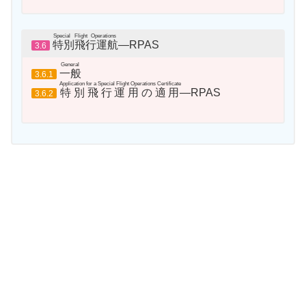
Special Flight Operations
特別飛行運航
―RPAS
3.6
General
一般
3.6.1
Application for a Special Flight Operations Certificate
特別飛行運用の適用
―RPAS
3.6.2