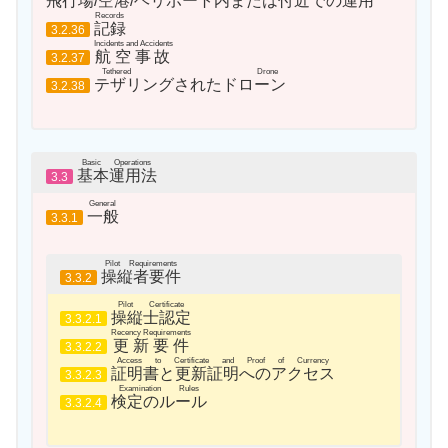
飛行場/空港/ヘリポート内または付近での運用
Records
記録
3.2.36
Incidents and Accidents
航空事故
3.2.37
Tethered Drone
テザリングされたドローン
3.2.38
Basic Operations
基本運用法
3.3
General
一般
3.3.1
Pilot Requirements
操縦者要件
3.3.2
Pilot Certificate
操縦士認定
3.3.2.1
Recency Requirements
更新要件
3.3.2.2
Access to Certificate and Proof of Currency
証明書と更新証明へのアクセス
3.3.2.3
Examination Rules
検定のルール
3.3.2.4