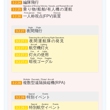
編隊飛行
3.2.24
Operation of Moving Vehicles, Vessels, and Manned Aircraft
乗り物/船舶/有人機の運航
3.2.25
First-person View
Devices
一人称視点
(FPV)
装置
3.2.26
Night Flight
夜間飛行
3.2.27
Detecting Aircraft During Night Operations
夜間運航隊の発見
3.2.27.1
Aircraft Lighting
航空機灯火
3.2.27.2
Use of Lights
灯火の使用
3.2.27.3
Night Vision Goggles
暗視ゴーグル
3.2.27.4
Multiple Remotely Piloted Aircraft
複数型遠隔操縦機
(RPA)
3.2.28
Special Events
特別イベント
3.2.29
Special Aviation Events
特別航空イベント
3.2.29.1