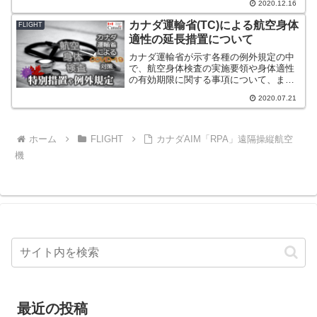
2020.12.16
データが何に基づいているのか、またど
う読み取ってどう活用するかについて紹
カナダ運輸省(TC)による航空身体
FLIGHT
介しています。
適性の延長措置について
カナダ運輸省が示す各種の例外規定の中
で、航空身体検査の実施要領や身体適性
の有効期限に関する事項について、まと
めています。ご自身が該当する事項があ
2020.07.21
れば、よく確認してみてください。
ホーム
FLIGHT
カナダAIM「RPA」遠隔操縦航空
機
最近の投稿