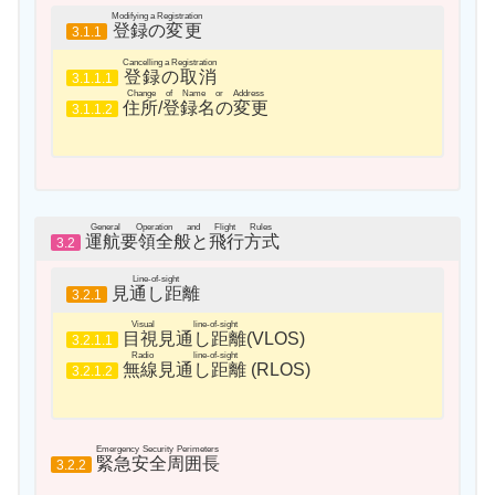
Modifying a Registration
登録の変更
3.1.1
Cancelling a Registration
登録の取消
3.1.1.1
Change of Name or Address
住所/登録名の変更
3.1.1.2
General Operation and Flight Rules
運航要領全般と飛行方式
3.2
Line-of-sight
見通し距離
3.2.1
Visual line-of-sight
目視見通し距離
(VLOS)
3.2.1.1
Radio line-of-sight
無線見通し距離
(RLOS)
3.2.1.2
Emergency Security Perimeters
緊急安全周囲長
3.2.2