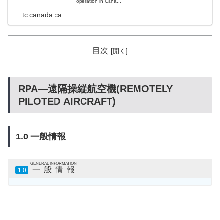
operation in Cana...
tc.canada.ca
目次
RPA—遠隔操縦航空機(REMOTELY
PILOTED AIRCRAFT)
1.0 一般情報
GENERAL INFORMATION
一般情報
1.0