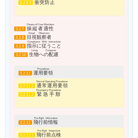
衝突防止
3.2.6.4
Fitness of Crew Members
操縦者適性
3.2.7
Visual Observers
目視観察者
3.2.8
Compliance With Instructions
指示に従うこと
3.2.9
Living Creatures
生物への配慮
3.2.10
Procedures
運用要領
3.2.11
Normal Operating Procedures
通常運用要領
3.2.11.1
Emergency Procedures
緊急手順
3.2.11.2
Pre-flight Information
飛行前情報
3.2.12
Pre-flight Inspections
飛行前点検
3.2.12.1