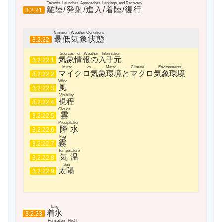
Takeoffs, Launches, Approaches, Landings, and Recovery
離陸/発射/進入/着陸/復行
3.2.21
Minimum Weather Conditions
最低気象状態
3.2.22
Sources of Weather Information
気象情報の入手元
3.2.22.1
Micro vs. Macro Climate Environments
マイクロ気象環境とマクロ気象環境
3.2.22.2
Wind
風
3.2.22.3
Visibility
視程
3.2.22.4
Clouds
雲
3.2.22.5
Precipitation
降水
3.2.22.6
Fog
霧
3.2.22.7
Temperature
気温
3.2.22.8
Sun
太陽
3.2.22.9
Icing
着氷
3.2.23
Formation Flight