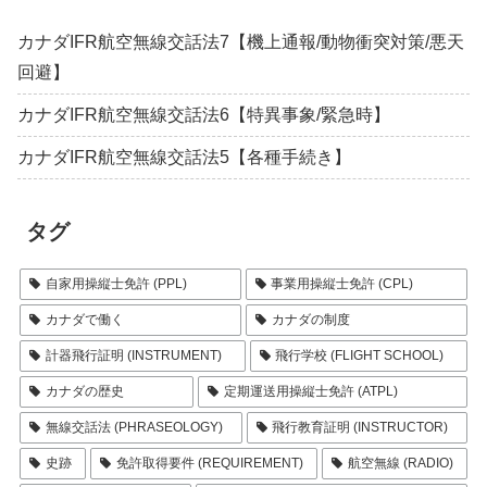
カナダIFR航空無線交話法7【機上通報/動物衝突対策/悪天
回避】
カナダIFR航空無線交話法6【特異事象/緊急時】
カナダIFR航空無線交話法5【各種手続き】
タグ
自家用操縦士免許 (PPL)
事業用操縦士免許 (CPL)
カナダで働く
カナダの制度
計器飛行証明 (INSTRUMENT)
飛行学校 (FLIGHT SCHOOL)
カナダの歴史
定期運送用操縦士免許 (ATPL)
無線交話法 (PHRASEOLOGY)
飛行教育証明 (INSTRUCTOR)
史跡
免許取得要件 (REQUIREMENT)
航空無線 (RADIO)