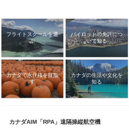
フライトスクールを選
パイロットの免許につ
ぶ
いて知る
カナダで永住権を目指
カナダの生活や文化を
す
知る
カナダAIM「RPA」遠隔操縦航空機