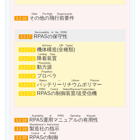
Other Pre-flight Requirements
その他の飛行前要件
3.2.16
Serviceability of the RPAS
RPASの保守性
3.2.17
Airframe
(All Types)
機体構造
(
全種類
)
3.2.17.1
Landing Gear
降着装置
3.2.17.2
Powerplant
動力源
3.2.17.3
Propellers
プロペラ
3.2.17.4
Battery — Lithium Polymer
バッテリーリチウムポリマー
3.2.17.5
RPAS Control Station/Receiver/Transmitters
RPASの制御装置/送受信機
3.2.17.6
Availability of RPAS Operating Manuals
RPAS運用マニュアルの有用性
3.2.18
Manufacturer’s Instructions
製造社の指示
3.2.19
Control of RPAS
RPASの制御
3.2.20