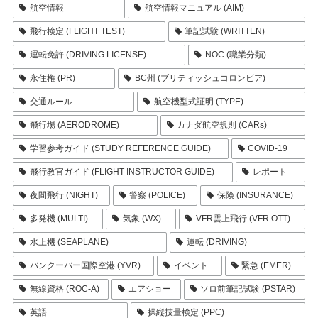
航空情報
航空情報マニュアル (AIM)
飛行検定 (FLIGHT TEST)
筆記試験 (WRITTEN)
運転免許 (DRIVING LICENSE)
NOC (職業分類)
永住権 (PR)
BC州 (ブリティッシュコロンビア)
交通ルール
航空機型式証明 (TYPE)
飛行場 (AERODROME)
カナダ航空規則 (CARs)
学習参考ガイド (STUDY REFERENCE GUIDE)
COVID-19
飛行教官ガイド (FLIGHT INSTRUCTOR GUIDE)
レポート
夜間飛行 (NIGHT)
警察 (POLICE)
保険 (INSURANCE)
多発機 (MULTI)
気象 (WX)
VFR雲上飛行 (VFR OTT)
水上機 (SEAPLANE)
運転 (DRIVING)
バンクーバー国際空港 (YVR)
イベント
緊急 (EMER)
無線資格 (ROC-A)
エアショー
ソロ前筆記試験 (PSTAR)
英語
操縦技量検定 (PPC)