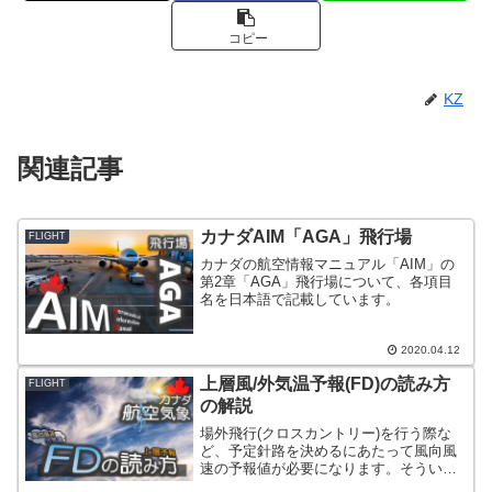
コピー
KZ
関連記事
カナダAIM「AGA」飛行場
FLIGHT
カナダの航空情報マニュアル「AIM」の
第2章「AGA」飛行場について、各項目
名を日本語で記載しています。
2020.04.12
上層風/外気温予報(FD)の読み方
FLIGHT
の解説
場外飛行(クロスカントリー)を行う際な
ど、予定針路を決めるにあたって風向風
速の予報値が必要になります。そういっ
た際に参照するのが「FD」であり、この