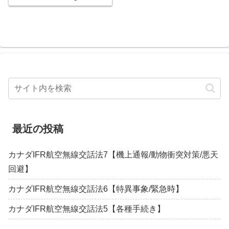
最近の投稿
カナダIFR航空無線交話法7【機上通報/動物衝突対策/悪天
回避】
カナダIFR航空無線交話法6【特異事象/緊急時】
カナダIFR航空無線交話法5【各種手続き】