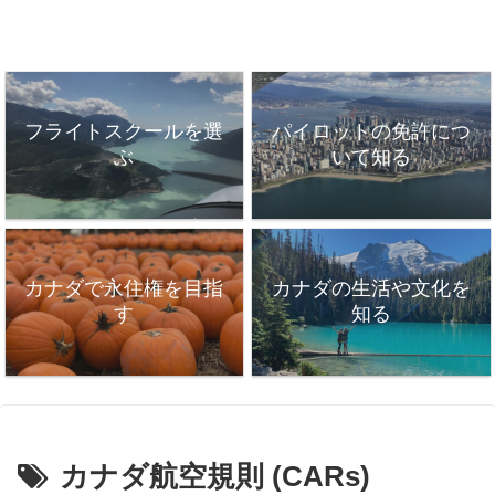
フライトスクールを選
パイロットの免許につ
ぶ
いて知る
カナダで永住権を目指
カナダの生活や文化を
す
知る
カナダ航空規則 (CARs)