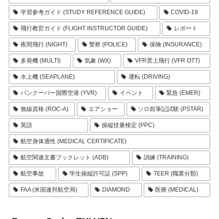
学習参考ガイド (STUDY REFERENCE GUIDE)
COVID-19
飛行教官ガイド (FLIGHT INSTRUCTOR GUIDE)
レポート
夜間飛行 (NIGHT)
警察 (POLICE)
保険 (INSURANCE)
多発機 (MULTI)
気象 (WX)
VFR雲上飛行 (VFR OTT)
水上機 (SEAPLANE)
運転 (DRIVING)
バンクーバー国際空港 (YVR)
イベント
緊急 (EMER)
無線資格 (ROC-A)
エアショー
ソロ前筆記試験 (PSTAR)
英語
操縦技量検定 (PPC)
航空身体適性 (MEDICAL CERTIFICATE)
航空関連文書ブックレット (ADB)
訓練 (TRAINING)
航空事故
学生操縦許可証 (SPP)
TEER (職業分類)
FAA (米国連邦航空局)
DIAMOND
医療 (MEDICAL)