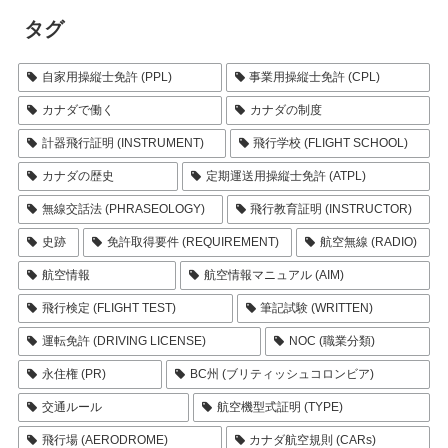
タグ
自家用操縦士免許 (PPL)
事業用操縦士免許 (CPL)
カナダで働く
カナダの制度
計器飛行証明 (INSTRUMENT)
飛行学校 (FLIGHT SCHOOL)
カナダの歴史
定期運送用操縦士免許 (ATPL)
無線交話法 (PHRASEOLOGY)
飛行教育証明 (INSTRUCTOR)
史跡
免許取得要件 (REQUIREMENT)
航空無線 (RADIO)
航空情報
航空情報マニュアル (AIM)
飛行検定 (FLIGHT TEST)
筆記試験 (WRITTEN)
運転免許 (DRIVING LICENSE)
NOC (職業分類)
永住権 (PR)
BC州 (ブリティッシュコロンビア)
交通ルール
航空機型式証明 (TYPE)
飛行場 (AERODROME)
カナダ航空規則 (CARs)