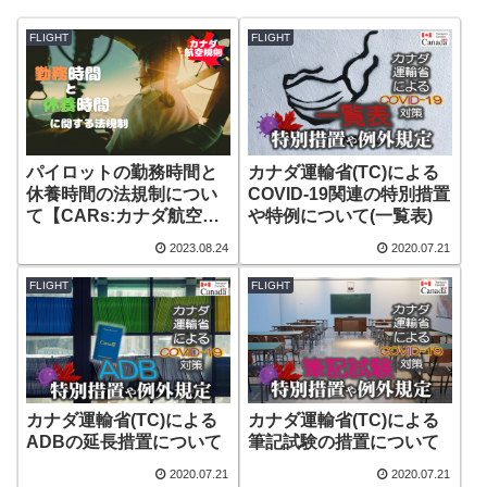
FLIGHT
FLIGHT
パイロットの勤務時間と
カナダ運輸省(TC)による
休養時間の法規制につい
COVID-19関連の特別措置
て【CARs:カナダ航空法
や特例について(一覧表)
規則】
2023.08.24
2020.07.21
FLIGHT
FLIGHT
カナダ運輸省(TC)による
カナダ運輸省(TC)による
ADBの延長措置について
筆記試験の措置について
2020.07.21
2020.07.21