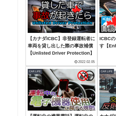
【カナダICBC】非登録運転者に
ICB
車両を貸し出した際の事故補償
す【Enh
【Unlisted Driver Protection】
2022.02.05
CAR LIFE
CAR LIFE