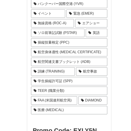
バンクーバー国際空港 (YVR)
イベント
緊急 (EMER)
無線資格 (ROC-A)
エアショー
ソロ前筆記試験 (PSTAR)
英語
操縦技量検定 (PPC)
航空身体適性 (MEDICAL CERTIFICATE)
航空関連文書ブックレット (ADB)
訓練 (TRAINING)
航空事故
学生操縦許可証 (SPP)
TEER (職業分類)
FAA (米国連邦航空局)
DIAMOND
医療 (MEDICAL)
Promo Code: EXLY5N