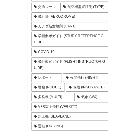
交通ルール
航空機型式証明 (TYPE)
飛行場 (AERODROME)
カナダ航空規則 (CARs)
学習参考ガイド (STUDY REFERENCE G
UIDE)
COVID-19
飛行教官ガイド (FLIGHT INSTRUCTOR G
UIDE)
レポート
夜間飛行 (NIGHT)
警察 (POLICE)
保険 (INSURANCE)
多発機 (MULTI)
気象 (WX)
VFR雲上飛行 (VFR OTT)
水上機 (SEAPLANE)
運転 (DRIVING)