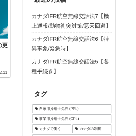
カナダIFR航空無線交話法7【機
上通報/動物衝突対策/悪天回避】
カナダIFR航空無線交話法6【特
の更
異事象/緊急時】
カナダIFR航空無線交話法5【各
種手続き】
2.11
タグ
自家用操縦士免許 (PPL)
事業用操縦士免許 (CPL)
カナダで働く
カナダの制度