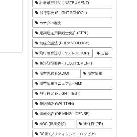
計器飛行証明 (INSTRUMENT)
飛行学校 (FLIGHT SCHOOL)
カナダの歴史
定期運送用操縦士免許 (ATPL)
無線交話法 (PHRASEOLOGY)
飛行教育証明 (INSTRUCTOR)
史跡
免許取得要件 (REQUIREMENT)
航空無線 (RADIO)
航空情報
航空情報マニュアル (AIM)
飛行検定 (FLIGHT TEST)
筆記試験 (WRITTEN)
運転免許 (DRIVING LICENSE)
NOC (職業分類)
永住権 (PR)
BC州 (ブリティッシュコロンビア)