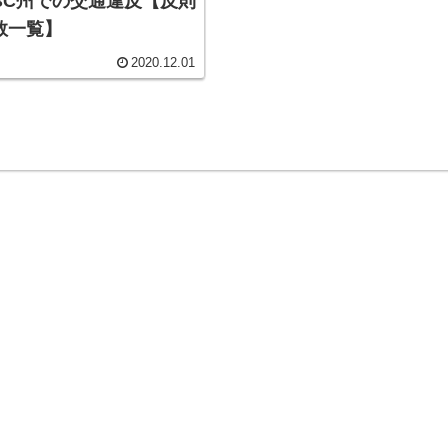
BC州での交通違反【反則
数一覧】
2020.12.01