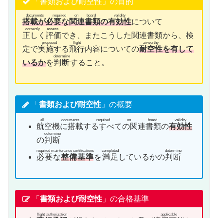
「書類および耐空性」の目的
documents required on board
validity
搭載が必要な関連書類
の
有効性
について
correctly assess
正しく評価
でき、またこうした関連書類から、検
proposed flight
airworthy
定で
実施する飛行
内容についての
耐空性
を有して
determine
いるか
を
判断
すること。
「
書類および耐空性
」の概要
all documents required on board
validity
航空機に搭載するすべての関連書類
の
有効性
determine
の
判断
required maintenance certifications
completed
determine
必要な
整備基準
を
満足
しているかの
判断
「
書類および耐空性
」の合格基準
flight authorization
applicable