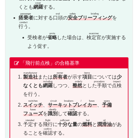
cover
くとも
網羅
する。
passenger
oral
safety
briefing
搭乗者
に対する
口頭
の
安全
ブリーフィング
を
conduct
行う
。
omits
examiner
受検者が
省略
した場合は、
検定官
が実施する
よう促す。
「飛行前点検」の合格基準
manufacturer
owner
items
製造社
または
所有者
が示す
項目
については
少
including
orderly procedure
inspect
なくとも
網羅
しつつ、
整然
とした手順
で
点検
を行う。
switches
circuit breakers / fuses
spare
スイッチ
、
サーキットブレイカー
、
予備
fuses
identify
verify
フューズ
を
識別
して
確認
する。
intended flight
sufficient fuel
oil
予定する飛行
に
十分な量
の
燃料
と
潤滑油
があ
confirm
ることを
確認
する。