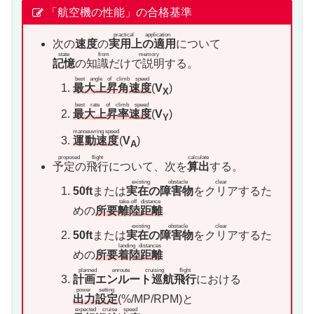
「航空機の性能」の合格基準
practical application
次の
速度
の
実用上の適用
について
state from memory
記憶
の知識だけで説明
する。
best angle of climb speed
最大上昇角速度
(
V
)
X
best rate of climb speed
最大上昇率速度
(
V
)
Y
manoeuvring speed
運動速度
(
V
)
A
proposed flight
calculate
予定の飛行
について、次を
算出
する。
existing obstacle
clear
50ft
または
実在の障害物
を
クリア
するた
take-off distance
めの
所要
離陸距離
existing obstacle
clear
50ft
または
実在の障害物
を
クリア
するた
landing distances
めの
所要
着陸距離
planned enroute cruising flight
計画エンルート巡航飛行
における
power setting
出力設定
(%/MP/RPM)と
expected cruise speed