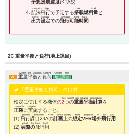
予想巡航速度
(KTAS)
navigation flight
fuel load
航法飛行
で予定する
搭載燃料量
と
power settings
available flight time
出力設定
での
飛行可能時間
2C 重量平衡と負荷(地上課目)
Weight and Balance, Loading
Ground Item
重量平衡と負荷
(
)
2C
地上課目
「重量平衡と負荷」の目的
two weight and balance calculations
検定に使用する機体の
2つ
の
重量平衡計算
を
correctly complete
正確
に実施
すること。
planned simulated VFR cross-country flight prepared in Ex 23A
(1)
飛行課目23Aの
計画
上
の
想定VFR場外飛行用
actual flight-test flight
(2)
実際
の
飛行用