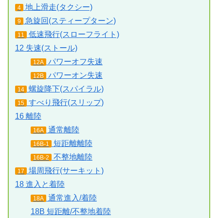
地上滑走(タクシー)
4
急旋回(スティープターン)
9
低速飛行(スローフライト)
11
12 失速(ストール)
パワーオフ失速
12A
パワーオン失速
12B
螺旋降下(スパイラル)
14
すべり飛行(スリップ)
15
16 離陸
通常離陸
16A
短距離離陸
16B-1
不整地離陸
16B-2
場周飛行(サーキット)
17
18 進入と着陸
通常進入/着陸
18A
18B 短距離/不整地着陸