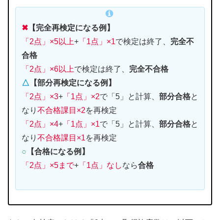
✖
【完全再検定になる例】
「2点」×5以上
+
「
1点」×1
で検定は終了、
完全不
合格
「2点」×6以上
で検定は終了、
完全不合格
△
【部分再検定になる例】
「2点」×3
+
「1点」×2
で「5」と計算、
部分合格
と
なり
不合格課目×2
を再検定
「2点」×4
+
「1点」×1
で「5」と計算、
部分合格
と
なり
不合格課目×1
を再検定
○
【合格になる例】
「2点」×5まで
+
「1点」なし
なら
合格