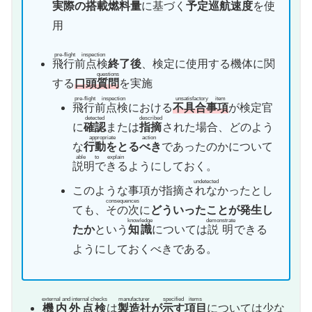
実際の搭載燃料量
に基づく
予定巡航速度
を使
用
pre-flight inspection
飛行前点検
終了後
、検定に使用する機体に関
questions
する
口頭
質問
を実施
pre-flight inspection
unsatisfactory item
飛行前点検
における
不具合事項
が検定官
detected
described
に
確認
または
指摘
された場合、どのよう
appropriate action
な
行動をとるべき
であったのかについて
able to explain
説明できる
ようにしておく。
undetected
このような事項が
指摘されなかった
とし
consequences
ても、
その次
に
どういったことが発生し
knowledge
demonstrate
たか
という
知識
については
説明
できる
ようにしておくべきである。
external and internal checks
manufacturer
specified
items
機内外点検
は
製造社
が
示す
項目
については少な