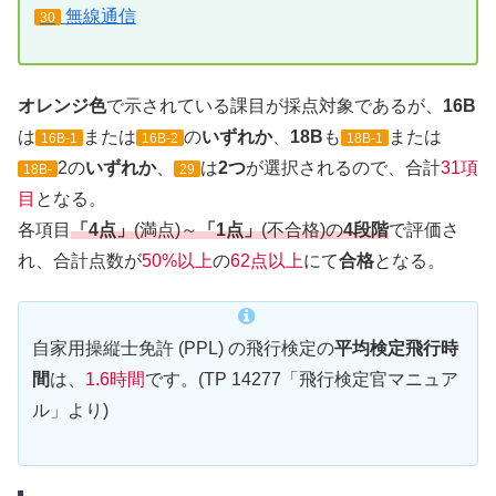
無線通信
30
オレンジ色
で示されている課目が採点対象であるが、
16B
は
または
の
いずれか
、
18B
も
または
16B-1
16B-2
18B-1
2の
いずれか
、
は
2つ
が選択されるので、合計
31項
18B-
29
目
となる。
各項目
「4点」
(満点)～
「1点」
(不合格)の
4段階
で評価さ
れ、合計点数が
50%以上
の
62点以上
にて
合格
となる。
自家用操縦士免許 (PPL) の飛行検定の
平均検定飛行時
間
は、
1.6時間
です。(TP 14277「飛行検定官マニュア
ル」より)