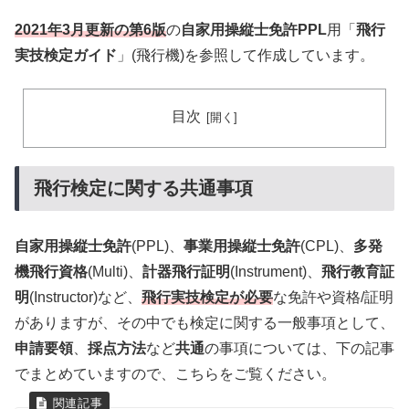
2021年3月更新の第6版
の
自家用操縦士免許PPL
用「
飛行
実技検定ガイド
」(飛行機)を参照して作成しています。
目次
飛行検定に関する共通事項
自家用操縦士免許
(PPL)、
事業用操縦士免許
(CPL)、
多発
機飛行資格
(Multi)、
計器飛行証明
(Instrument)、
飛行教育証
明
(Instructor)など、
飛行実技検定が必要
な免許や資格/証明
がありますが、その中でも検定に関する一般事項として、
申請要領
、
採点方法
など
共通
の事項については、下の記事
でまとめていますので、こちらをご覧ください。