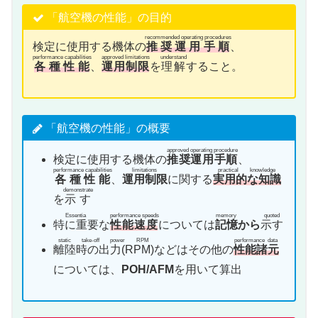
「航空機の性能」の目的
recommended operating procedures
検定に使用する機体の
推奨運用手順
、
performance capabilities
approved limitations
understand
各種性能
、
運用制限
を
理解
すること。
「航空機の性能」の概要
approved operating procedure
検定に使用する機体の
推奨運用手順
、
performance capabilities
limitations
practical knowledge
各種性能
、
運用制限
に関する
実用的な知識
demonstrate
を
示す
Essentia
performance speeds
memory
quoted
特に重要
な
性能速度
については
記憶
から
示す
static take-off power RPM
performance data
離陸時の出力(RPM)
などはその他の
性能諸元
については、
POH/AFM
を用いて算出