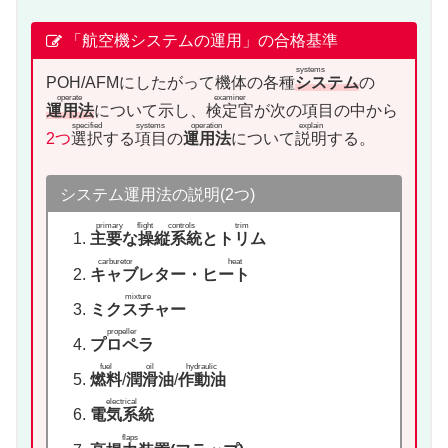
「航空機システムの運用」の合格基準
systems
POH/AFMにしたがって機体の
各種
システム
の
operate
examiner
運用法
について示し、
検定官
が次の項目の中から
specified
systems
operation
explain
2つ
選択
する
項目
の
運用法
について
説明
する。
システム運用法の説明(2つ)
primary flight controls
trim
主要な操縦系統
と
トリム
carburetor heat
キャブレター・ヒート
mixture
ミクスチャー
propeller
プロペラ
fuel
oil
hydraulic
燃料
/
潤滑油
/
作動油
electrical
電気系統
flaps