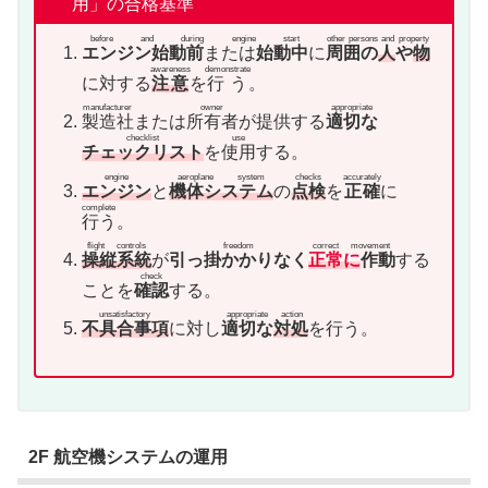
用」の合格基準
before and during engine start
other persons and property
エンジン始動前
または
始動中
に
周囲の
人
や
物
awareness
demonstrate
に対する
注意
を
行う
。
manufacturer
owner
appropriate
製造社
または
所有者
が提供する
適切な
checklist
use
チェックリスト
を
使用
する。
engine
aeroplane system
checks
accurately
エンジン
と
機体システム
の
点検
を
正確
に
complete
行う
。
flight controls
freedom
correct movement
操縦系統
が
引っ掛かかりなく
正常に
作動
する
check
ことを
確認
する。
unsatisfactory
appropriate action
不具合事項
に対し
適切な
対処
を行う。
2F 航空機システムの運用