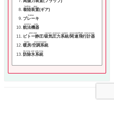
高揚力装置
(フラップ)
landing gear
着陸装置
(ギア)
brakes
ブレーキ
avionics suite
航法機器
pitot-stati
vacuum
pressure system
associated
flight instruments
ピトー静圧
/
吸気
圧力系統
/
関連
飛行計器
heater
environmental
暖房
/
空調系統
de-icing and anti-icing
防除氷系統