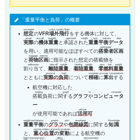
「重量平衡と負荷」の概要
simulated
cross-country flight
想定
の
VFR
場外飛行
をする機体に対して、
actual aircraft weights
approved weight and balance data
実際
の
機体重量
と
承認された
重量平衡データ
passenger
を用い、適用可能なほぼすべての
搭乗者
区画
baggage stations
と
荷物区画
に指示された想定の搭載物を
addresses
take-off weight
landing weight
zero fuel weight
割り当て
、
離陸重量
、
着陸重量
、
零燃料重量
practical load
complete accurate computations
とともに
実際の負荷
について
精確
に
算出
する
航空機に対応した
loading graph or computer
搭載負荷に関する
グラフ
や
コンピュータ
ー
utilized
が使用可能であれば
活用
可
weight and balance
graphs and envelopes
Knowledge
重量平衡
の
グラフ
や
包囲線図
に関する
知識
various centers of gravity locations
と、
重心位置
の変動
による航空機の
flight characteristics
effect
demonstrated