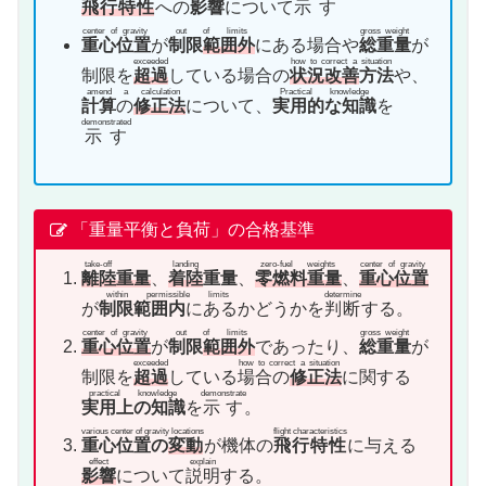
飛行特性
への
影響
について
示す
center of gravity
out of limits
gross weight
重心位置
が
制限
範囲外
にある場合や
総重量
が
exceeded
how to correct a situation
制限を
超過
している場合の
状況改善
方法
や、
amend a calculation
Practical knowledge
計算
の
修正法
について、
実用的な知識
を
demonstrated
示す
「重量平衡と負荷」の合格基準
take-off
landing
zero-fuel weights
center of gravity
離陸
重量
、
着陸
重量
、
零燃料重量
、
重心位置
within permissible limits
determine
が
制限範囲内
にある
かどうかを
判断
する。
center of gravity
out of limits
gross weight
重心位置
が
制限
範囲外
であったり、
総重量
が
exceeded
how to correct a situation
制限を
超過
している
場合の
修正法
に関する
practical knowledge
demonstrate
実用上の知識
を
示す
。
various center of gravity locations
flight characteristics
重心位置の
変動
が機体の
飛行特性
に与える
effect
explain
影響
について
説明
する。