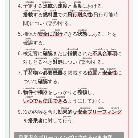
intended cruising speed
altitude
予定する
巡航
の
速度
と
高度
における、
fuel quantity on board
flight endurance
搭載
する
燃料量
での
飛行耐久性
(飛行可能時
state
間)について
説明
する。
safe flight
condition
機体が
安全に飛行
できる
状態
にあることを
verify
確認
する。
examiner
detected
described
unsatisfactory item
検定官
に
確認
または
指摘
された
不具合事項
に
appropriate action
describe
対し
とるべき
対処
について
説明
する。
baggage
required equipment
location and security
手荷物
や
必要機器
を搭載する
位置
と
安全性
に
verify
ついて
確認
する。
material and equipment
organize
物件
や
機器
をしっかりと
整頓
し、
readily available
いつでも使用できる
ようにしておく。
effective
passenger safety briefing
次の内容を含む
効果的
な
安全ブリーフィング
perform
を
搭乗者
に対して
行う
。
乗客安全ブリーフィングに含めるべき内容