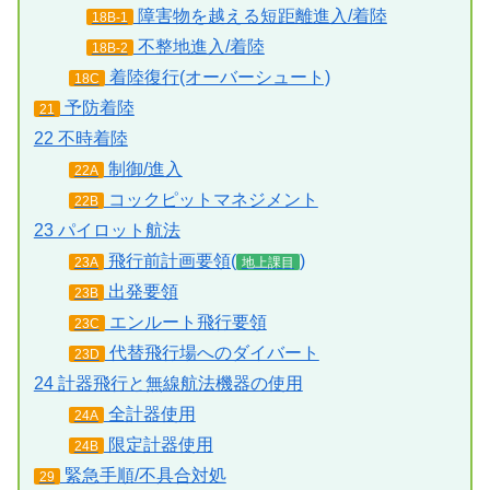
障害物を越える短距離進入/着陸
18B-1
不整地進入/着陸
18B-2
着陸復行(オーバーシュート)
18C
予防着陸
21
22 不時着陸
制御/進入
22A
コックピットマネジメント
22B
23 パイロット航法
飛行前計画要領(
)
23A
地上課目
出発要領
23B
エンルート飛行要領
23C
代替飛行場へのダイバート
23D
24 計器飛行と無線航法機器の使用
全計器使用
24A
限定計器使用
24B
緊急手順/不具合対処
29