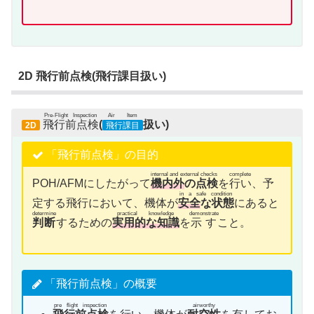
2D 飛行前点検(飛行課目扱い)
Pre-Flight Inspection
Air Item
飛行前点検
(
扱い)
2D
飛行課目
「飛行前点検」の目的
internal and external checks
complete
POH/AFMにしたがって
機内外
の点検
を
行い
、予
in a safe condition
定する飛行において、機体が
安全
な状態
にあると
determine
practical knowledge
demonstrate
判断
するための
実用的な知識
を
示す
こと。
「飛行前点検」の概要
pre flight inspection
airworthy