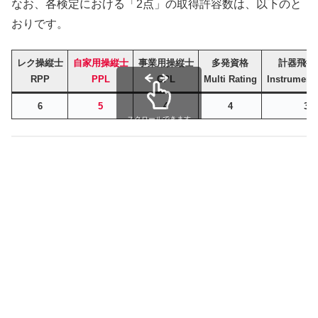
なお、各検定における「2点」の取得許容数は、以下のと
おりです。
レク操縦士
自家用操縦士
事業用操縦士
多発資格
計器飛行
RPP
PPL
CPL
Multi Rating
Instrument 
6
5
4
4
3
スクロールできます