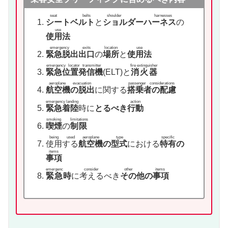
seat belts
shoulder harnesses
シートベルト
と
ショルダーハーネス
の
use
使用法
emergency exits
location
use
緊急脱出出口
の
場所
と
使用法
emergency locator transmitter
fire extinguisher
緊急位置発信機
(ELT)と
消火器
aeroplane evacuation
passenger considerations
航空機の脱出
に関する
搭乗者の配慮
emergency landing
action
緊急着陸
時に
とるべき
行動
smoking
limitations
喫煙
の
制限
being used
aeroplane type
specific
使用する
航空機の型式
における
特有
の
items
事項
emergenc
consider
other items
緊急
時
に
考える
べき
その他の事項