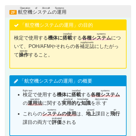
Operation of Aircraft Systems
航空機システムの運用
2F
「航空機システムの運用」の目的
installed
systems
検定で使用する
機体に
搭載
する
各種
システム
につ
supplements
いて、POH/AFMやそれらの各
補足誌
にしたがっ
operate
て
操作
すること。
「航空機システムの運用」の概要
flight test
installed
systems
検定
で使用する
機体に
搭載
する
各種システム
operation
practical knowledge
demonstrate
の
運用法
に関する
実用的な知識
を
示す
systems
Use
ground
air
これらの
システム
の
使用
は、
地上
課目と
飛行
evaluated
課目の両方で
評価
される