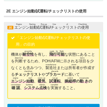
2E エンジン始動/試運転/チェックリストの使用
Engine Starting
Run-up
Use of Checklists
エンジン始動
/
試運転
/
チェックリストの使用
2E
「エンジン始動/試運転/チェックリストの使
用」の目的
airworthy
ready for flight
機体が
耐空性
を有し、
飛行可能
な状態にあること
determine
items
を
判断
するため、POH/AFMに示される
項目
を少
manufacturer
owner
なくとも含みつつ、
製造社
または
所有者
が作成す
checklists
placards
る
チェックリスト
や
プラカード
に基いて
engine start
warm-up
run-up
control
movements
エンジン始動
、
暖気
、
試運転
、
操縦桿
の
動き
の
correctness
systems checks
complete
確認
、
システム点検
を
実施
すること。