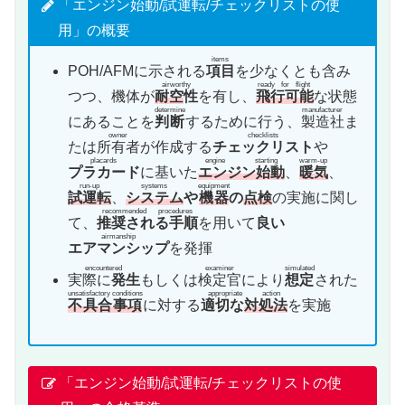
「エンジン始動/試運転/チェックリストの使
用」の概要
items
POH/AFMに示される
項目
を少なくとも含み
airworthy
ready for flight
つつ、機体が
耐空
性
を有し、
飛行可能
な状態
determine
manufacturer
にあることを
判断
するために行う、
製造社
ま
owner
checklists
たは
所有者
が作成する
チェックリスト
や
placards
engine starting
warm-up
プラカード
に基いた
エンジン始動
、
暖気
、
run-up
systems
equipment
試運転
、
システム
や
機器
の
点検
の実施に関し
recommended procedures
て、
推奨される手順
を用いて
良い
airmanship
エアマンシップ
を発揮
encountered
examiner
simulated
実際に
発生
もしくは
検定官
により
想定
された
unsatisfactory conditions
appropriate action
不具合事項
に対する
適切な
対処法
を実施
「エンジン始動/試運転/チェックリストの使