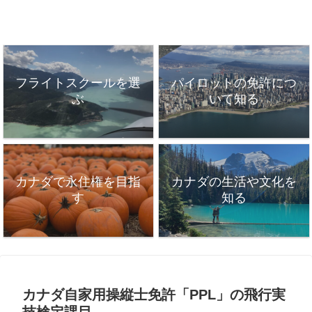
フライトスクールを選
パイロットの免許につ
ぶ
いて知る
カナダで永住権を目指
カナダの生活や文化を
す
知る
カナダ自家用操縦士免許「PPL」の飛行実
技検定課目