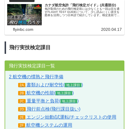
カナダ航空免許「飛行検定ガイド」(共通部分)
免許取得のための飛行検定前には少なくとも一回は目を通
すFLIGHT TEST GUIDEについて、少し読みにくい原文を
図表を活用しつつ日本語で紹介しています。検定直前でな
く、訓練中の学生や、これから訓練を始める方の方向づけ
として一度目を通して頂きたい内容。
flyinbc.com
2020.04.17
飛行実技検定課目
飛行実技検定課目一覧
2 航空機の慣熟と飛行準備
書類および耐空性(
)
2A
地上課目
航空機の性能(
)
2B
地上課目
重量平衡と負荷(
)
2C
地上課目
飛行前点検(飛行課目扱い)
2D
エンジン始動/試運転/チェックリストの使用
2E
航空機システムの運用
2F