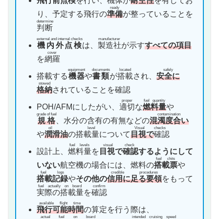
飛行前点検
を行い、機体が
耐空性
を有してお
ready
り、予定する飛行の
準備
が整っていることを
determine
判断
external and internal checks
manufacturer
機内外点検
は、
製造社
が示す
すべての項目
cover
を
網羅
equipment
documents
located
safely
搭載する
機器
や
書類
が
搭載
され、
安全に
stowed
格納
されていることを確認
proper
fuel quantity
POH/AFMにしたがい、
適切
な
燃料量
や
grade of fuel
contamination
規格
、水分の含有の有無などの
混濁度合い
oil level
Visual checks
や
潤滑油
の搭載量
について
目視で
確認
fuel levels
visual check
設計上、
燃料量
を
目視で確認
するようにして
fuel chits
いない
航空機の場合には、燃料の
搭載票
や
fuel logs
credible procedures
搭載記録
や
その他の
信用に足る要領
をもって
fuel actually on board
confirm
実際の搭載量
を
確認
available flight time
飛行可能時間
の算定を行う際は、
actual fuel on board
intended cruising speed