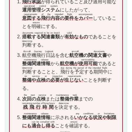
飛行承認
が得られていること及び
適用可能
な
operational control system
運用管理システム
にしたがって、
requirements of the intended flight
encompasses
意図する飛行内容の要件
を
カバー
しているこ
ensure
とを
明確
にする。
documents required to be on board
valid
搭載する関連書類
が
有効
なもの
であることを
determine
判断
する。
Aircraft Journey Logbook
aircraft documents
航空機飛行日誌
を含む
航空機の関連文書
や
maintenance release
serviceability
整備関連情報
から
航空機が
使用可能
であると
determine
due during the period of the intended flight
判断
することと、
飛行を予定する期間中
に
no service or inspection requirements
整備や点検の必要が生じない
ことを判断す
る。
the next service or maintenance task
次回の点検
または
整備作業
までの
remaining number of flying hours
determine
残飛行時間
を
決定
する。
maintenance release
any conditions or limitations
整備関連情報
に示される
いかなる状況や制限
can be complied with
ensure
にも
適合し得る
ことを
確認
する。