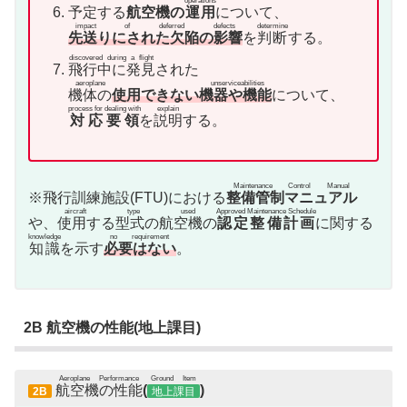
operations
予定する
航空機の
運用
について、
impact of deferred defects
determine
先送りにされた欠陥の影響
を
判断
する。
discovered during a flight
飛行中に発見
された
aeroplane unserviceabilities
機体の
使用できない機器や機能
について、
process for dealing with
explain
対応要領
を
説明
する。
Maintenance Control Manual
※飛行訓練施設(FTU)における
整備管制マニュアル
aircraft type used
Approved Maintenance Schedule
や、
使用する型式の航空機
の
認定整備計画
に関する
knowledge
no requirement
知識
を示す
必要はない
。
2B 航空機の性能(地上課目)
Aeroplane Performance
Ground Item
航空機の性能
(
)
2B
地上課目