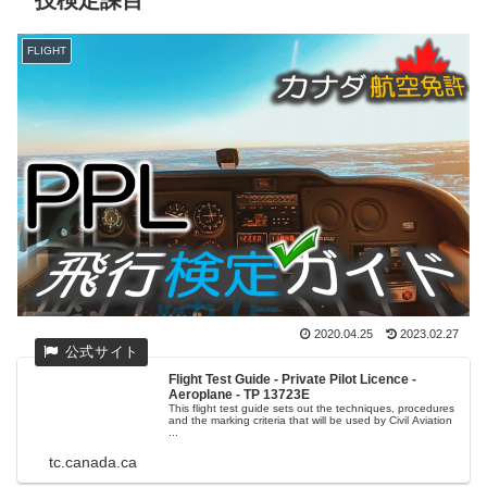
FLIGHT
2020.04.25
2023.02.27
Flight Test Guide - Private Pilot Licence -
Aeroplane - TP 13723E
This flight test guide sets out the techniques, procedures
and the marking criteria that will be used by Civil Aviation
...
tc.canada.ca