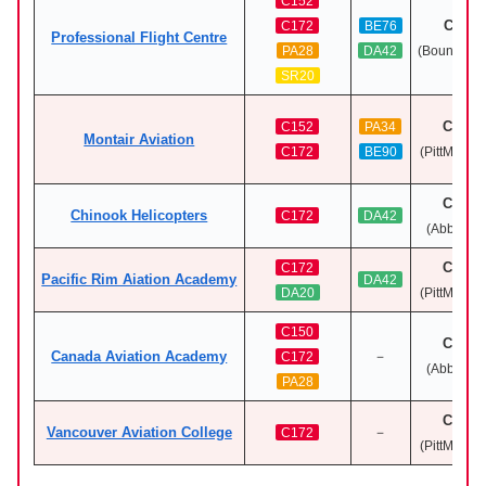
C152
CZBB
C172
BE76
Professional Flight Centre
PA28
DA42
(Boundary
SR20
CYPK
C152
PA34
Montair Aviation
C172
BE90
(PittMeado
CYXX
Chinook Helicopters
C172
DA42
(Abbotsfo
CYPK
C172
Pacific Rim Aiation Academy
DA42
DA20
(PittMeado
C150
CYXX
Canada Aviation Academy
－
C172
(Abbotsfo
PA28
CYPK
Vancouver Aviation College
－
C172
(PittMeado