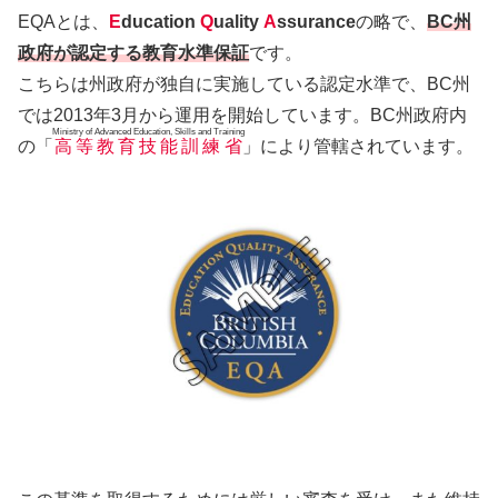
EQAとは、
E
ducation
Q
uality
A
ssurance
の略で、
BC州
政府が認定する教育水準保証
です。
こちらは州政府が独自に実施している認定水準で、BC州
では2013年3月から運用を開始しています。BC州政府内
Ministry of Advanced Education, Skills and Training
の「
高等教育技能訓練省
」により管轄されています。