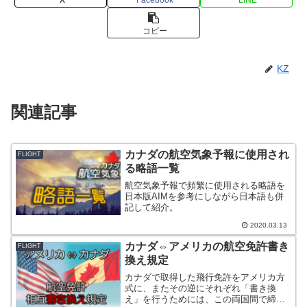
コピー
KZ
関連記事
カナダの航空気象予報に使用され
FLIGHT
る略語一覧
航空気象予報で頻繁に使用される略語を
日本版AIMを参考にしながら日本語も併
記して紹介。
2020.03.13
カナダ⇔アメリカの航空免許書き
FLIGHT
換え規定
カナダで取得した飛行免許をアメリカ方
式に、またその逆にそれぞれ「書き換
え」を行うためには、この両国間で締結