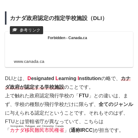
カナダ政府認定の指定学校施設（DLI）
Forbidden - Canada.ca
www.canada.ca
DLIとは、
D
esignated
L
earning
I
nstitution
の略で、
カナ
ダ政府が認定する学校施設
のことです。
上で触れた政府認定飛行学校の「
FTU
」との違いは、ま
ず、学校の種類が飛行学校だけに限らず、
全てのジャンル
に与えられる認定だということです。それもそのはず、
FTUとは管轄省庁が異なっていて、こちらは
Immigration, Refugees and Citizenship Canada
「
カナダ移民難民市民権省
」(
通称IRCC
)が担当です。