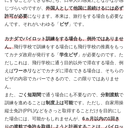
にすることができる私たち、日本人の感覚だとなかなか感
じづらいのですが、
外国人として他国に居続けるには必ず
許可が必要
になります。本来は、旅行をする場合も必要な
んです。それがいわゆる「
ビザ
」です。
カナダでパイロット訓練をする場合も、例外ではありませ
ん。
飛行学校で訓練をする場合にも飛行学校の推薦をもっ
てカナダ政府が発行する「
学生ビザ
」が必要なのです。た
だしこれは、飛行学校に通う目的以外で滞在する場合、例
えば
ワーホリ
などでカナダに滞在できる場合は、そちらの
ビザの内容でカバーできるので、この限りではありませ
ん。
また、
ごく短期間
で通う場合にも不要なので、
分割渡航
で
訓練を進めることは
制度上は可能
です。ただし、自家用操
縦士免許(PPL)などをさっと取得することだけを目的にし
た場合には、可能かもしれませんが、
6ヵ月以内の1回き
りの渡航で免許を取得しようと計画することは、パイロッ