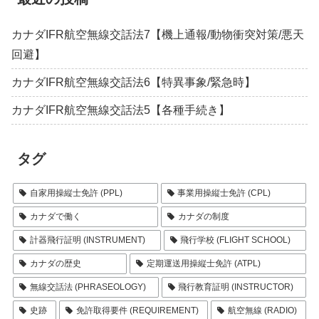
カナダIFR航空無線交話法7【機上通報/動物衝突対策/悪天
回避】
カナダIFR航空無線交話法6【特異事象/緊急時】
カナダIFR航空無線交話法5【各種手続き】
タグ
自家用操縦士免許 (PPL)
事業用操縦士免許 (CPL)
カナダで働く
カナダの制度
計器飛行証明 (INSTRUMENT)
飛行学校 (FLIGHT SCHOOL)
カナダの歴史
定期運送用操縦士免許 (ATPL)
無線交話法 (PHRASEOLOGY)
飛行教育証明 (INSTRUCTOR)
史跡
免許取得要件 (REQUIREMENT)
航空無線 (RADIO)