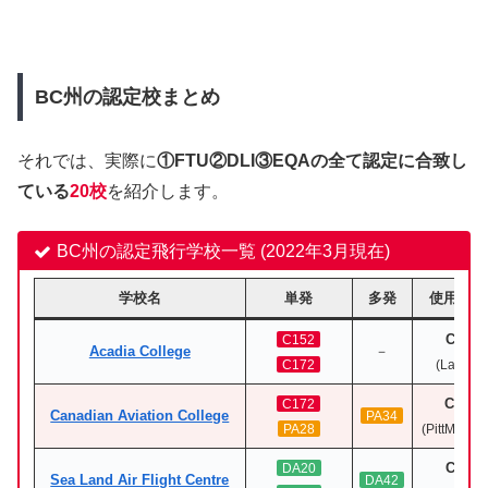
BC州の認定校まとめ
それでは、実際に
①FTU②DLI③EQAの全て認定に合致し
ている
20校
を紹介します。
BC州の認定飛行学校一覧 (2022年3月現在)
学校名
単発
多発
使用飛行
CYNJ
C152
Acadia College
－
C172
(Langley
CYPK
C172
Canadian Aviation College
PA34
PA28
(PittMeado
CZBB
DA20
Sea Land Air Flight Centre
DA42