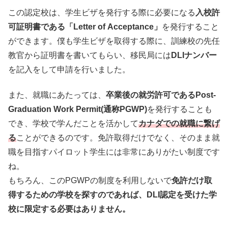
この認定校は、学生ビザを発行する際に必要になる
入校許
可証明書である「Letter of Acceptance」
を発行すること
ができます。僕も学生ビザを取得する際に、訓練校の先任
教官から証明書を書いてもらい、移民局には
DLIナンバー
を記入をして申請を行いました。
また、就職にあたっては、
卒業後の就労許可であるPost-
Graduation Work Permit(通称PGWP)
を発行することも
でき、学校で学んだことを活かして
カナダでの就職に繋げ
る
ことができるのです。免許取得だけでなく、そのまま就
職を目指すパイロット学生には非常にありがたい制度です
ね。
もちろん、このPGWPの制度を利用しないで
免許だけ取
得するための学校を探すのであれば、DLI認定を受けた学
校に限定する必要はありません。