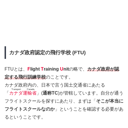
カナダ政府認定の飛行学校 (FTU)
FTUとは、
F
light
T
raining
U
nit
の略で、
カナダ政府が認
定する飛行訓練学校
のことです。
カナダ政府内の、日本で言う国土交通省にあたる
Transport Canada
「
カナダ運輸省
」(
通称TC
)が管轄しています。自分が通う
フライトスクールを探すにあたり、まずは「
そこが本当に
フライトスクールなのか
」ということを確認する必要があ
るということです。