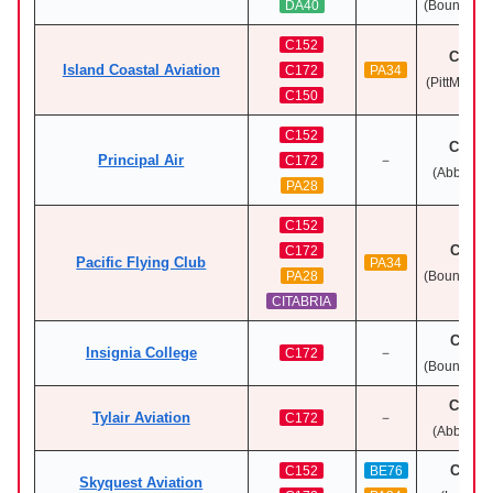
DA40
(Boundary
C152
CYPK
Island Coastal Aviation
C172
PA34
(PittMeado
C150
C152
CYXX
Principal Air
－
C172
(Abbotsfo
PA28
C152
CZBB
C172
Pacific Flying Club
PA34
PA28
(Boundary
CITABRIA
CZBB
Insignia College
－
C172
(Boundary
CYXX
Tylair Aviation
－
C172
(Abbotsfo
CYNJ
C152
BE76
Skyquest Aviation