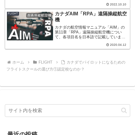
された条約やその合意を元にして、比較
2022.10.10
的簡単に行うことが出来ます。本記事で
は、両者それぞれのライセンスを元にし
カナダAIM「RPA」遠隔操縦航空
FLIGHT
た書き換えの条件や手続き方法について
機
紹介しています。
カナダの航空情報マニュアル「AIM」の
第11章「RPA」遠隔操縦航空機につい
て、各項目名を日本語で記載していま
す。
2020.04.12
ホーム
FLIGHT
カナダでパイロットになるための
フライトスクールの選び方①認定校なのか？
最近の投稿