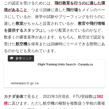
この認定を受けるためには、
飛行教育を行うのに適した環
境があること
、つまり訓練に適した
飛行場
をメインのベー
スにしているか、座学や試験やブリーフィングを行うのに
適した
教室
がちゃんと設置されているか、
教官や飛行情報
を提供するスタッフ
はしっかり配置されているのかなど、
数多くの審査基準があります。もちろん、航空法で認定を
受けた
航空機
を保有または訓練時にリースできる態勢にあ
るのかなども見られています。
Flight Training Units Search - Canada.ca
wwwapps.tc.gc.ca
カナダ全体
で見ると、2022年3月現在、FTU登録数は
382
校
に及びます。ただし航空機の種類を複数扱う学校の重複