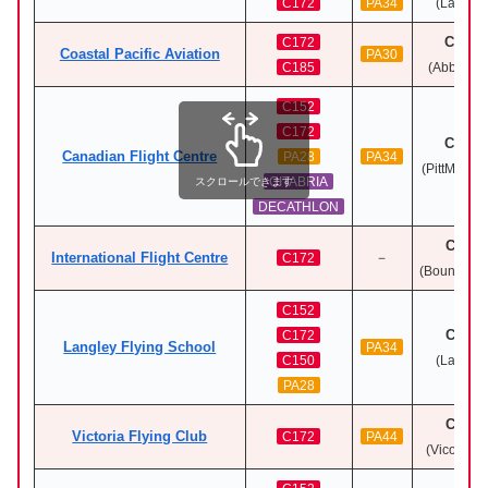
C172
PA34
(Langley
CYXX
C172
Coastal Pacific Aviation
PA30
C185
(Abbotsfo
C152
C172
CYPK
Canadian Flight Centre
PA28
PA34
(PittMeado
CITABRIA
スクロールできます
DECATHLON
CZBB
International Flight Centre
－
C172
(Boundary
C152
CYNJ
C172
Langley Flying School
PA34
C150
(Langley
PA28
CYYJ
Victoria Flying Club
C172
PA44
(Vicotria
In