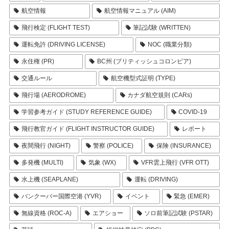
航空情報
航空情報マニュアル (AIM)
飛行検定 (FLIGHT TEST)
筆記試験 (WRITTEN)
運転免許 (DRIVING LICENSE)
NOC (職業分類)
永住権 (PR)
BC州 (ブリティッシュコロンビア)
交通ルール
航空機型式証明 (TYPE)
飛行場 (AERODROME)
カナダ航空規則 (CARs)
学習参考ガイド (STUDY REFERENCE GUIDE)
COVID-19
飛行教官ガイド (FLIGHT INSTRUCTOR GUIDE)
レポート
夜間飛行 (NIGHT)
警察 (POLICE)
保険 (INSURANCE)
多発機 (MULTI)
気象 (WX)
VFR雲上飛行 (VFR OTT)
水上機 (SEAPLANE)
運転 (DRIVING)
バンクーバー国際空港 (YVR)
イベント
緊急 (EMER)
無線資格 (ROC-A)
エアショー
ソロ前筆記試験 (PSTAR)