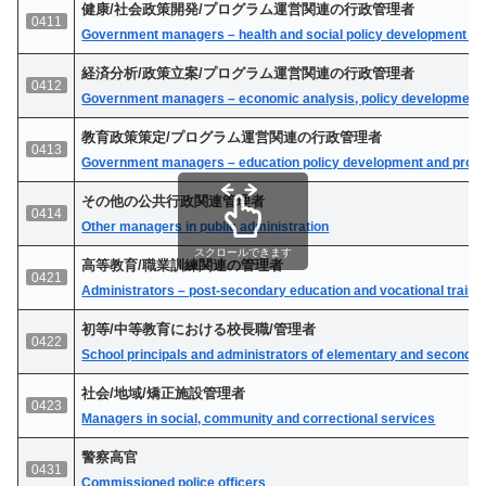
健康/社会政策開発/プログラム運営関連の行政管理者
0411
Government managers – health and social policy development an
経済分析/政策立案/プログラム運営関連の行政管理者
0412
Government managers – economic analysis, policy development 
教育政策策定/プログラム運営関連の行政管理者
0413
Government managers – education policy development and progr
その他の公共行政関連管理者
0414
Other managers in public administration
スクロールできます
高等教育/職業訓練関連の管理者
0421
Administrators – post-secondary education and vocational traini
初等/中等教育における校長職/管理者
0422
School principals and administrators of elementary and seconda
社会/地域/矯正施設管理者
0423
Managers in social, community and correctional services
警察高官
0431
Commissioned police officers