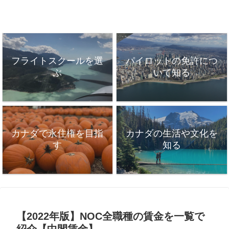
フライトスクールを選
パイロットの免許につ
ぶ
いて知る
カナダで永住権を目指
カナダの生活や文化を
す
知る
【2022年版】NOC全職種の賃金を一覧で
紹介【中間賃金】