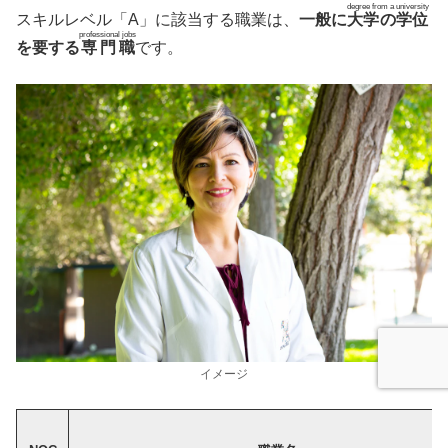
degree from a university
スキルレベル「A」に該当する職業は、
一般に
大学の学位
professional jobs
を要する
専門職
です。
イメージ