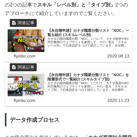
の2つの記事で
スキル「レベル別」と「タイプ別」
2つの
アプローチにて紹介していますのでご覧ください。
【永住権申請】カナダ職業分類リスト「NOC」一
覧を紹介 (スキルレベル別)
カナダの国内職業分類「NOC」について、カナダ政府やBC
州労働局のウェブサイトを参照して、その一覧を「スキル
レベル別」で日本語訳をつけて紹介しています。永住権申
請などに向けて、カナダで働こうとする方、また転職を考
えている方などに参照頂きたい記事です。
flyinbc.com
2020.08.13
【永住権申請】カナダ職業分類リスト「NOC」を
階層形式で一覧紹介 (スキルタイプ別)
カナダの国内職業分類「NOC」について、カナダ政府やBC
州労働局のウェブサイトを参照し、その一覧を「スキルタ
イプ別」で日本語訳をつけて紹介しています。永住権申請
などに向けて、カナダで働こうとする方、また転職を考え
ている方などに参照頂きたい記事です。
flyinbc.com
2020.11.23
データ作成プロセス