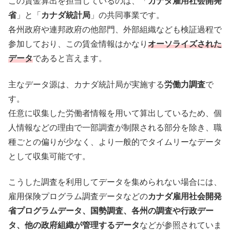
この賃金算出を担当しているのは、「
カナダ雇用社会開発
省
」と「
カナダ統計局
」の共同事業です。
各州政府や連邦政府の他部門、外部組織なども検証過程で
参加しており、この賃金情報はかなり
オーソライズされた
データ
であると言えます。
主なデータ源は、カナダ統計局が実施する
労働力調査
で
す。
任意に収集した労働者情報を用いて算出しているため、個
人情報などの理由で一部調査が制限される部分を除き、職
種ごとの偏りが少なく、より一般的でタイムリーなデータ
として収集可能です。
こうした調査を利用してデータを集められない場合には、
雇用保険プログラム調査データなどの
カナダ雇用社会開発
省プログラムデータ、国勢調査、各州の調査や行政デー
タ、他の政府組織が管理するデータ
などが参照されていま