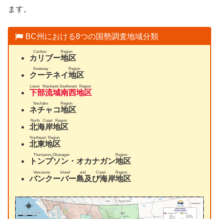
ます。
BC州における8つの国勢調査地域分類
Cariboo Region
カリブー地区
Kootenay Region
クーテネイ地区
Lower Mainland–Southwest Region
下部流域南西地区
Nechako Region
ネチャコ地区
North Coast Region
北海岸地区
Northeast Region
北東地区
Thompson–Okanagan Region
トンプソン・オカナガン地区
Vancouver Island and Coast Region
バンクーバー島及び海岸地区