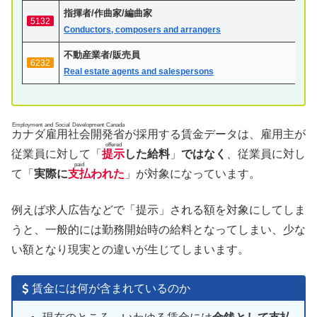
指揮者/作曲家/編曲家
5132
Conductors, composers and arrangers
不動産業者/販売員
6232
Real estate agents and salespersons
Employment and Social Development Canada
カナダ雇用社会開発省
が採用する賃金データは、雇用主が
offered
従業員に対して「
提示
した給料
」
ではなく
、従業員に対し
paid
て「
実際に
支払
われた
」が対象になっています。
例えば求人広告などで「提示」される額を対象にしてしま
うと、一般的には勤務開始時の給料となってしまい、少な
い額となり現実との違いが生じてしまいます。
賃金には何が含まれているのか