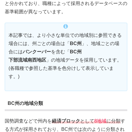
と分かれており、職種によって採用されるデータベースの
基準範囲が異なっています。
本記事では、より小さな単位での地域別に参照できる
場合には、州ごとの場合は「
BC州
」、地域ごとの場
合には
バンクーバー
を含む「
BC州
下部流域南西地区
」の地域データを採用しています。
(各職種で参照した基準を色分けして表示していま
す。)
BC州の地域分類
国勢調査などで州内を
経済ブロック
として
8地域
に分類
す
る方式が採用されており、BC州では次のように分類され