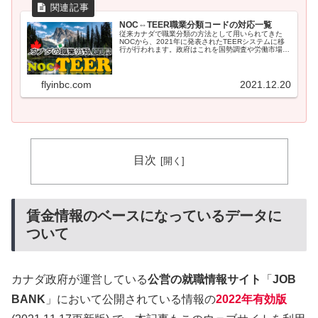
NOC⇔TEER職業分類コードの対応一覧
従来カナダで職業分類の方法として用いられてきた
NOCから、2021年に発表されたTEERシステムに移
行が行われます。政府はこれを国勢調査や労働市場調
査の手段として活用していますが、永住権を取得する
際の職業分類としても使用されることから、カナダ移
民を目指す人にとってこの影響は少なくはありませ
ん。今回は、旧NOC番号と新TEERの比較表を用い
flyinbc.com
2021.12.20
て、スキルレベルの上がり下がりの評価を表にして紹
介しています。
目次
賃金情報のベースになっているデータに
ついて
カナダ政府が運営している
公営の就職情報サイト
「
JOB
BANK
」において公開されている情報の
2022年有効版