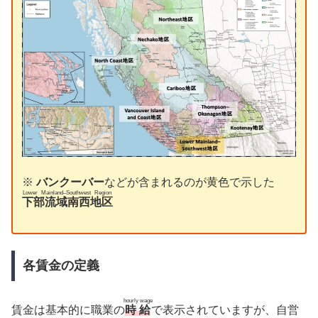
※
バンクーバー
などが含まれるのが黄色で示した
Lower Mainland–Southwest Region
下部流域南西地区
各賃金の定義
hourly wage
賃金は基本的に職業の
時給
で表示されていますが、自営