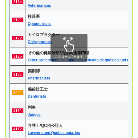
3114
Veterinarians
検眼医
3121
Optometrists
カイロプラクター
3122
Chiropractors
その他の健康診断/治療関連専門職
3125
スクロールできます
Other professional occupations in health diagnosing and treati
薬剤師
3131
Pharmacists
義歯技工士
3221
Denturists
判事
4111
Judges
弁護士/QC州公証人
4112
Lawyers and Quebec notaries