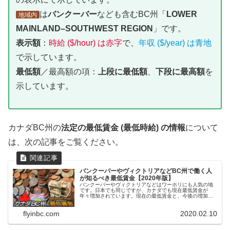
は
バンクーバー
なども含むBC州「
LOWER
地域内
MAINLAND–SOUTHWEST REGION
」です。
表示額
：
時給 ($/hour) は赤字
で、
年収 ($/year) は青地
で示しています。
最低額
／最高額の項：
上段に最低額
、
下段に最高額
を
示しています。
カナダBC州の
法定の最低賃金 (最低時給) の情報
について
は、次の記事をご覧ください。
バンクーバーやヴィクトリアなどBC州で働く人
が知るべき最低賃金【2020年版】
バンクーバーやヴィクトリアなどはワーホリにも人気の地
です。日本でも同じですが、カナダでも現在最低賃金が
年々増加されています。現在の最低賃金と、今後の増加計
画について紹介します。
flyinbc.com
2020.02.10