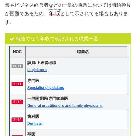
業やビジネス経営者などの一部の職業においては時給換算
annual wage
が困難であるため、
年収
として示されてる場合もありま
す。
時給でなく年収で表記される職業一覧
NOC
職業名
議員/上級管理職
0011
Legislators
専門医
3111
Specialist physicians
一般開業医/専門家庭医
3112
General practitioners and family physicians
歯科医
3113
Dentists
獣医