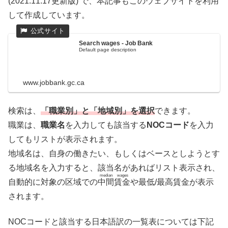
(2021.11.17更新版) で、本記事もこのウェブサイトを利用
して作成しています。
Search wages - Job Bank
Default page description
www.jobbank.gc.ca
検索は、
「職業別」と「地域別」を選択
できます。
職業は、
職業名
を入力しても該当する
NOCコード
を入力
してもリストが表示されます。
地域名は、自身の働きたい、もしくはベースとしようとす
る地域名を入力すると、該当名があればリスト表示され、
median wages
自動的に対象の区域での
中間賃金
や最低/最高賃金が表示
されます。
NOCコードと該当する日本語訳の一覧表については下記